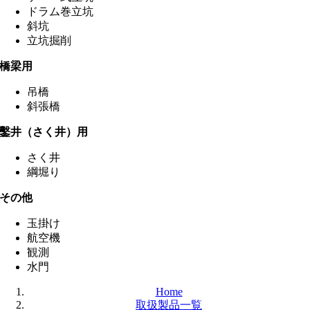
ドラム巻立坑
斜坑
立坑掘削
橋梁用
吊橋
斜張橋
鑿井（さく井）用
さく井
綱堀り
その他
玉掛け
航空機
観測
水門
Home
取扱製品一覧