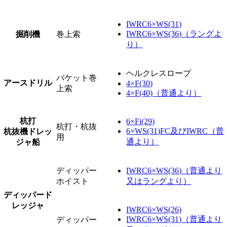
IWRC6×WS(31)
IWRC6×WS(36)（ラングよ
掘削機
巻上索
り）
ヘルクレスロープ
バケット巻
アースドリル
4×F(30)
上索
4×F(40)（普通より）
杭打
6×Fi(29)
杭打・杭抜
6×WS(31)FC及びIWRC（普
杭抜機ドレッ
用
通より）
ジャ船
ディッパー
IWRC6×WS(36)（普通より
ホイスト
又はラングより）
ディッパード
レッジャ
IWRC6×WS(26)
IWRC6×WS(31)（普通より
ディッパー