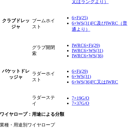
又はラングより）
6×Fi(25)
クラブドレッ
ブームホイ
6×WS(31)FC及びIWRC（普
ジャ
スト
通より）
IWRC6×Fi(29)
グラブ開閉
IWRC6×WS(31)
索
IWRC6×WS(36)
バケットドレ
6×Fi(29)
ラダーホイ
6×WS(31)
ッジャ
スト
6×WS(36)FC又はIWRC
ラダーステ
7×19G/O
7×37G/O
イ
ワイヤロープ：用途による分類
業種・用途別ワイヤロープ