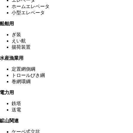
エレベータ
ホームエレベータ
小型エレベータ
船舶用
ぎ装
えい航
揚荷装置
水産漁業用
定置網側綱
トロールびき綱
巻網環綱
電力用
鉄塔
送電
鉱山関連
ケーペ式立坑