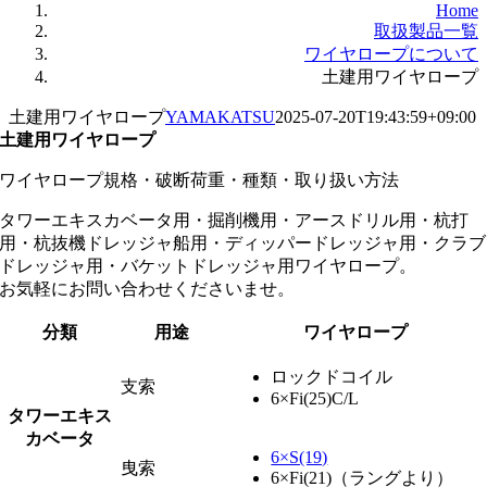
Home
取扱製品一覧
ワイヤロープについて
土建用ワイヤロープ
土建用ワイヤロープ
YAMAKATSU
2025-07-20T19:43:59+09:00
土建用ワイヤロープ
ワイヤロープ規格・破断荷重・種類・取り扱い方法
タワーエキスカベータ用・掘削機用・アースドリル用・杭打
用・杭抜機ドレッジャ船用・ディッパードレッジャ用・クラブ
ドレッジャ用・バケットドレッジャ用ワイヤロープ。
お気軽にお問い合わせくださいませ。
分類
用途
ワイヤロープ
ロックドコイル
支索
6×Fi(25)C/L
タワーエキス
カベータ
6×S(19)
曳索
6×Fi(21)（ラングより）