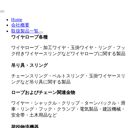
Skip
to
Toggle
content
Navigation
Home
会社概要
取扱製品一覧
ワイヤロープ各種
ワイヤロープ・加工ワイヤ・玉掛ワイヤ・リング・フッ
ク付きワイヤースリングなどワイヤロープに関する製品
吊り具・スリング
チェーンスリング・ベルトスリング・玉掛ワイヤースリ
ングなど吊り具に関する製品
ロープおよびチェーン関連金物
ワイヤー・シャックル・クリップ・ターンバックル・滑
車・リング・フック・クランプ・電気製品・建設機械・
安全帯・土木用品など
荷役物流機器