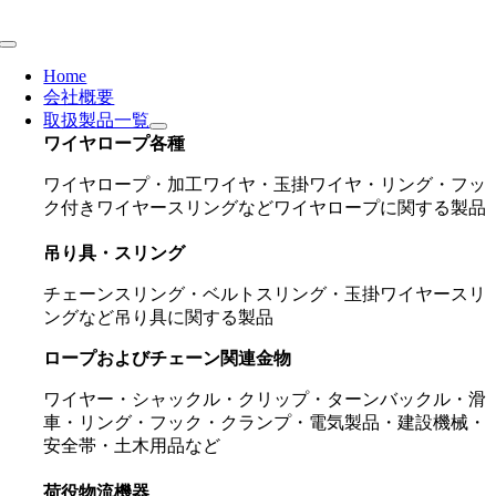
Skip
to
Toggle
content
Navigation
Home
会社概要
取扱製品一覧
ワイヤロープ各種
ワイヤロープ・加工ワイヤ・玉掛ワイヤ・リング・フッ
ク付きワイヤースリングなどワイヤロープに関する製品
吊り具・スリング
チェーンスリング・ベルトスリング・玉掛ワイヤースリ
ングなど吊り具に関する製品
ロープおよびチェーン関連金物
ワイヤー・シャックル・クリップ・ターンバックル・滑
車・リング・フック・クランプ・電気製品・建設機械・
安全帯・土木用品など
荷役物流機器