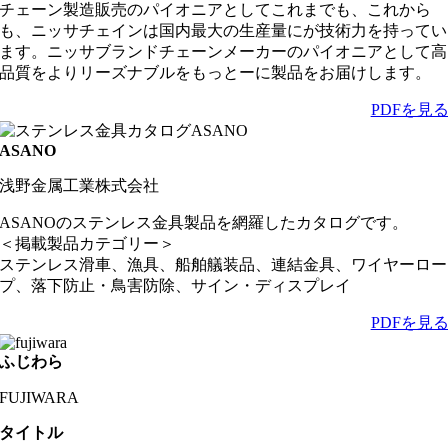
チェーン製造販売のパイオニアとしてこれまでも、これから
も、ニッサチェインは国内最大の生産量にが技術力を持ってい
ます。ニッサブランドチェーンメーカーのパイオニアとして高
品質をよりリーズナブルをもっとーに製品をお届けします。
PDFを見
ASANO
浅野金属工業株式会社
ASANOのステンレス金具製品を網羅したカタログです。
＜掲載製品カテゴリー＞
ステンレス滑車、漁具、船舶艤装品、連結金具、ワイヤーロー
プ、落下防止・鳥害防除、サイン・ディスプレイ
PDFを見
ふじわら
FUJIWARA
タイトル