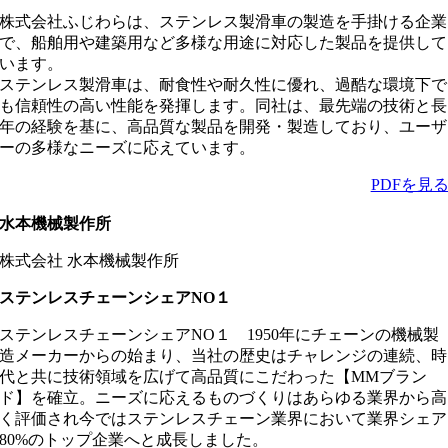
株式会社ふじわらは、ステンレス製滑車の製造を手掛ける企業
で、船舶用や建築用など多様な用途に対応した製品を提供して
います。
ステンレス製滑車は、耐食性や耐久性に優れ、過酷な環境下で
も信頼性の高い性能を発揮します。同社は、最先端の技術と長
年の経験を基に、高品質な製品を開発・製造しており、ユーザ
ーの多様なニーズに応えています。
PDFを見
水本機械製作所
株式会社 水本機械製作所
ステンレスチェーンシェアNO１
ステンレスチェーンシェアNO１ 1950年にチェーンの機械製
造メーカーからの始まり、当社の歴史はチャレンジの連続、時
代と共に技術領域を広げて高品質にこだわった【MMブラン
ド】を確立。ニーズに応えるものづくりはあらゆる業界から高
く評価され今ではステンレスチェーン業界において業界シェア
80%のトップ企業へと成長しました。