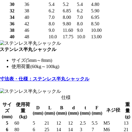
30
36
5.4
5.2
5.4
4.80
32
38
6.2
6.85
6.2
5.90
34
40
7.0
8.00
7.0
6.95
36
42
8.0
9.80
8.0
8.50
38
46
9.0
11.60
9.0
10.00
40
48
10.0
17.75
10.0
13.00
ステンレス半丸シャックル
サイズ(5mm～8mm)
使用荷重(60kg～100kg)
寸法表・仕様：ステンレス半丸シャックル
仕様
サイ
使用荷
重
D
L
B
d
t
F
ネジ径
ズ
重
量
(mm)
(mm)
(mm)
(mm)
(mm)
(mm)
(mm)
(kg)
(g)
5
60
5
21
12
12
2.5
5.5
M5
13
6
80
6
25
14
14
3
7
M6
21