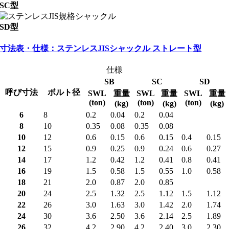
SC型
SD型
寸法表・仕様：ステンレスJISシャックル ストレート型
仕様
SB
SC
SD
呼び寸法
ボルト径
SWL
重量
SWL
重量
SWL
重量
(ton)
(ton)
(ton)
(kg)
(kg)
(kg)
6
8
0.2
0.04
0.2
0.04
8
10
0.35
0.08
0.35
0.08
10
12
0.6
0.15
0.6
0.15
0.4
0.15
12
15
0.9
0.25
0.9
0.24
0.6
0.27
14
17
1.2
0.42
1.2
0.41
0.8
0.41
16
19
1.5
0.58
1.5
0.55
1.0
0.58
18
21
2.0
0.87
2.0
0.85
20
24
2.5
1.32
2.5
1.12
1.5
1.12
22
26
3.0
1.63
3.0
1.42
2.0
1.74
24
30
3.6
2.50
3.6
2.14
2.5
1.89
26
32
4.2
2.90
4.2
2.40
3.0
2.30