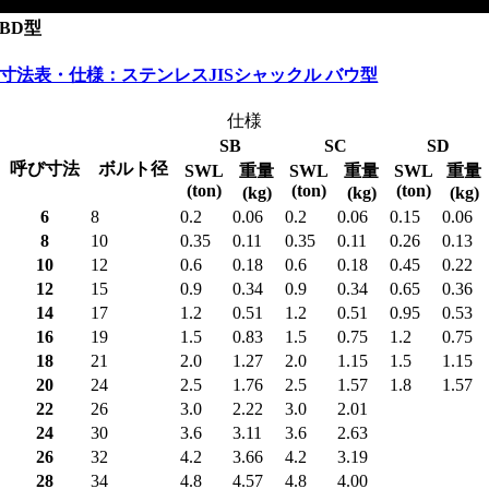
BD型
寸法表・仕様：ステンレスJISシャックル バウ型
仕様
SB
SC
SD
呼び寸法
ボルト径
SWL
重量
SWL
重量
SWL
重量
(ton)
(ton)
(ton)
(kg)
(kg)
(kg)
6
8
0.2
0.06
0.2
0.06
0.15
0.06
8
10
0.35
0.11
0.35
0.11
0.26
0.13
10
12
0.6
0.18
0.6
0.18
0.45
0.22
12
15
0.9
0.34
0.9
0.34
0.65
0.36
14
17
1.2
0.51
1.2
0.51
0.95
0.53
16
19
1.5
0.83
1.5
0.75
1.2
0.75
18
21
2.0
1.27
2.0
1.15
1.5
1.15
20
24
2.5
1.76
2.5
1.57
1.8
1.57
22
26
3.0
2.22
3.0
2.01
24
30
3.6
3.11
3.6
2.63
26
32
4.2
3.66
4.2
3.19
28
34
4.8
4.57
4.8
4.00