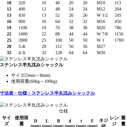
10
320
10
40
20
20
M10
113
12
400
12
48
24
24
M12
204
13
450
13
52
26
26
W 1/2
245
16
900
16
64
32
32
M16
450
19
1100
19
76
38
38
M20
786
22
1600
22
88
44
44
W 7/8
1150
25
2000
25
100
50
50
W 1
1700
28
3.4t
28
112
56
56
M27
32
4.3t
32
128
64
64
M30
ステンレス半丸沈みシャックル
サイズ(5mm～8mm)
使用荷重(60kg～100kg)
寸法表・仕様：ステンレス半丸沈みシャックル
仕様
サイ
使用荷
レン
重
ネジ
D
L
B
d
t
F
ズ
重
ジ
量
(mm)
(mm)
(mm)
(mm)
(mm)
(mm)
径