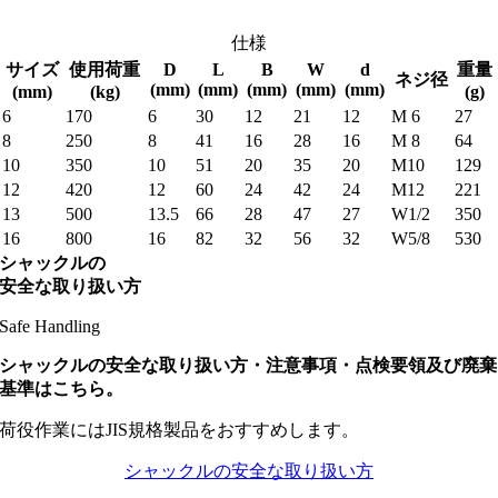
仕様
サイズ
使用荷重
D
L
B
W
d
重量
ネジ径
(mm)
(mm)
(mm)
(mm)
(mm)
(mm)
(kg)
(g)
6
170
6
30
12
21
12
M 6
27
8
250
8
41
16
28
16
M 8
64
10
350
10
51
20
35
20
M10
129
12
420
12
60
24
42
24
M12
221
13
500
13.5
66
28
47
27
W1/2
350
16
800
16
82
32
56
32
W5/8
530
シャックルの
安全な取り扱い方
Safe Handling
シャックルの安全な取り扱い方・注意事項・点検要領及び廃棄
基準はこちら。
荷役作業にはJIS規格製品をおすすめします。
シャックルの安全な取り扱い方