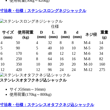
使用荷重(50kg～420kg)
寸法表・仕様：ステンレスロングネジシャックル
仕様
サイズ
使用荷重
D
L
B
d
重量
ネジ径
(mm)
(mm)
(mm)
(mm)
(mm)
(kg)
(g)
4
50
4
32
8
8
M-4
14
5
90
5
40
10
10
M-5
20
6
170
6
48
12
12
M-6
34
8
250
8
64
16
16
M-8
82
10
350
10
80
20
20
M-10
160
12
420
12
96
24
24
M-12
275
ステンレスオタフクネジ込シャックル
サイズ(6mm～16mm)
使用荷重(170kg～800kg)
寸法表・仕様：ステンレスオタフクネジ込シャックル