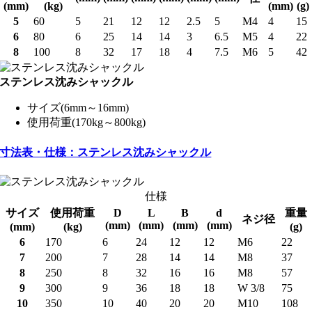
(mm)
(kg)
(mm)
(g)
5
60
5
21
12
12
2.5
5
M4
4
15
6
80
6
25
14
14
3
6.5
M5
4
22
8
100
8
32
17
18
4
7.5
M6
5
42
ステンレス沈みシャックル
サイズ(6mm～16mm)
使用荷重(170kg～800kg)
寸法表・仕様：ステンレス沈みシャックル
仕様
サイズ
使用荷重
D
L
B
d
重量
ネジ径
(mm)
(mm)
(mm)
(mm)
(mm)
(kg)
(g)
6
170
6
24
12
12
M6
22
7
200
7
28
14
14
M8
37
8
250
8
32
16
16
M8
57
9
300
9
36
18
18
W 3/8
75
10
350
10
40
20
20
M10
108