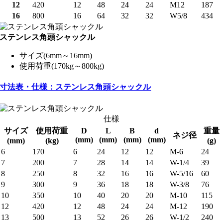
12
420
12
48
24
24
M12
187
16
800
16
64
32
32
W5/8
434
ステンレス角頭シャックル
サイズ(6mm～16mm)
使用荷重(170kg～800kg)
寸法表・仕様：ステンレス角頭シャックル
仕様
サイズ
使用荷重
D
L
B
d
重量
ネジ径
(mm)
(mm)
(mm)
(mm)
(mm)
(kg)
(g)
6
170
6
24
12
12
M-6
24
7
200
7
28
14
14
W-1/4
39
8
250
8
32
16
16
W-5/16
60
9
300
9
36
18
18
W-3/8
76
10
350
10
40
20
20
M-10
115
12
420
12
48
24
24
M-12
190
13
500
13
52
26
26
W-1/2
240