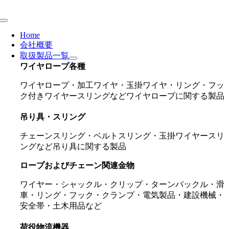
Skip
to
Toggle
content
Navigation
Home
会社概要
取扱製品一覧
ワイヤロープ各種
ワイヤロープ・加工ワイヤ・玉掛ワイヤ・リング・フッ
ク付きワイヤースリングなどワイヤロープに関する製品
吊り具・スリング
チェーンスリング・ベルトスリング・玉掛ワイヤースリ
ングなど吊り具に関する製品
ロープおよびチェーン関連金物
ワイヤー・シャックル・クリップ・ターンバックル・滑
車・リング・フック・クランプ・電気製品・建設機械・
安全帯・土木用品など
荷役物流機器